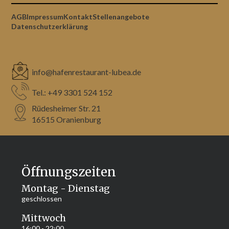
AGB
Impressum
Kontakt
Stellenangebote
Datenschutzerklärung
info@hafenrestaurant-lubea.de
Tel.: +49 3301 524 152
Rüdesheimer Str. 21 
16515 Oranienburg
Öffnungszeiten
Montag - Dienstag
geschlossen
Mittwoch
16:00 - 22:00