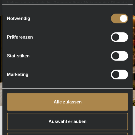
haben oder die sie im Rahmen Ihrer Nutzung der Dienste
Blogeinträge
gesammelt haben.
Einwilligungsauswahl
Notwendig
Präferenzen
Statistiken
Marketing
Alle zulassen
🥩 BeefClub im LuBea 🔥
Auswahl erlauben