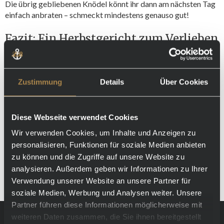
Die übrig gebliebenen Knödel könnt ihr dann am nächsten Tag
einfach anbraten – schmeckt mindestens genauso gut!
Fazit: Ein Herbstgericht zum Verlieben
Hirschgulasch mit Rotkraut und gebratenen Semmelknödeln
ist die perfekte Kombination aus herzhaft, würzig und leicht
süßlich-fruchtig. Es ist ein Gericht, das Wärme und
Zustimmung
Details
Über Cookies
Gemütlichkeit auf den Teller bringt und gleichzeitig ein echter
Hingucker ist – ideal für besondere Anlässe oder einfach, um
sich selbst mal wieder etwas Gutes zu tun. Probiert es aus und
Diese Webseite verwendet Cookies
lasst euch von den Aromen des Herbstes verführen!
Wir verwenden Cookies, um Inhalte und Anzeigen zu
Bon Appétit !
personalisieren, Funktionen für soziale Medien anbieten
zu können und die Zugriffe auf unsere Website zu
analysieren. Außerdem geben wir Informationen zu Ihrer
Verwendung unserer Website an unsere Partner für
soziale Medien, Werbung und Analysen weiter. Unsere
Partner führen diese Informationen möglicherweise mit
weiteren Daten zusammen, die Sie ihnen bereitgestellt