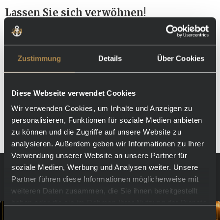
Lassen Sie sich verwöhnen!
Gönnen Sie sich einen unvergesslichen Start in den Tag und
feiern Sie den Genuss in seiner schönsten Form. Wir freuen uns
darauf, Sie am 26. Januar 2025 bei uns im Hafenrestaurant
Zustimmung
Details
Über Cookies
LuBea willkommen zu heißen!
Euer LuBea-Team
Diese Webseite verwendet Cookies
Wir verwenden Cookies, um Inhalte und Anzeigen zu
personalisieren, Funktionen für soziale Medien anbieten
zu können und die Zugriffe auf unsere Website zu
analysieren. Außerdem geben wir Informationen zu Ihrer
Verwendung unserer Website an unsere Partner für
soziale Medien, Werbung und Analysen weiter. Unsere
Partner führen diese Informationen möglicherweise mit
Blogeinträge
weiteren Daten zusammen, die Sie ihnen bereitgestellt
haben oder die sie im Rahmen Ihrer Nutzung der Dienste
gesammelt haben.
Einwilligungsauswahl