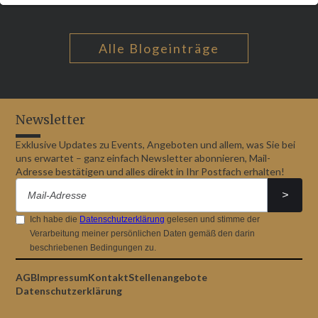
Alle Blogeinträge
Newsletter
Exklusive Updates zu Events, Angeboten und allem, was Sie bei
uns erwartet – ganz einfach Newsletter abonnieren, Mail-
Adresse bestätigen und alles direkt in Ihr Postfach erhalten!
Ich habe die
Datenschutzerklärung
gelesen und stimme der
Verarbeitung meiner persönlichen Daten gemäß den darin
beschriebenen Bedingungen zu.
AGB
Impressum
Kontakt
Stellenangebote
Datenschutzerklärung