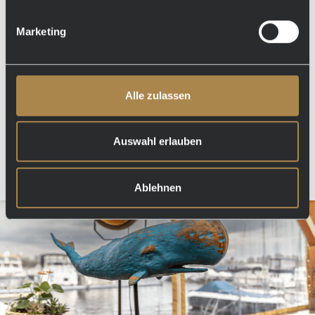
Feiern Sie mit uns!
Marketing
Ob Firmenfeier, Hochzeit oder Jubiläum – das LuBea bietet
den idealen Rahmen für Ihre Veranstaltung. Mit Blick auf den
Yachthafen und erstklassigem Service sorgen wir dafür, dass
Ihr Event unvergesslich wird. Individuell gestaltete Menüs
Alle zulassen
und eine stilvolle Atmosphäre machen jeden Anlass
besonders.
Auswahl erlauben
Mehr erfahren
Ablehnen