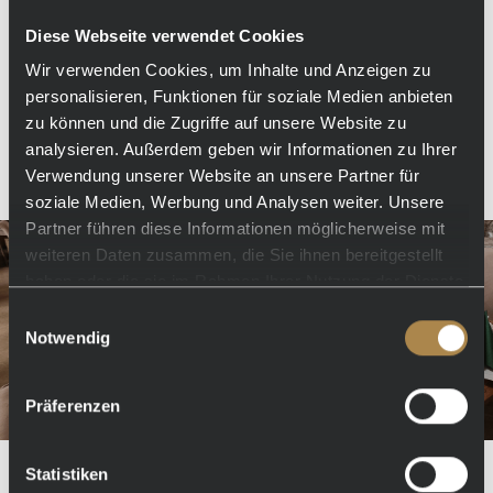
Sie frische Getränke wie Cocktails, Limonaden oder ein
kühles Bier. Dazu servieren wir leckeres vom Grill. Perfekt für
Diese Webseite verwendet Cookies
einen entspannten Abend am Wasser, umgeben von
maritimem Flair und entspannenden Klängen – der ideale Ort,
Wir verwenden Cookies, um Inhalte und Anzeigen zu
um den Tag ausklingen zulassen.
personalisieren, Funktionen für soziale Medien anbieten
zu können und die Zugriffe auf unsere Website zu
Mehr erfahren
analysieren. Außerdem geben wir Informationen zu Ihrer
Verwendung unserer Website an unsere Partner für
soziale Medien, Werbung und Analysen weiter. Unsere
Partner führen diese Informationen möglicherweise mit
weiteren Daten zusammen, die Sie ihnen bereitgestellt
haben oder die sie im Rahmen Ihrer Nutzung der Dienste
gesammelt haben.
Einwilligungsauswahl
Notwendig
Präferenzen
Statistiken