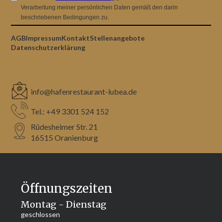
Verarbeitung meiner persönlichen Daten gemäß den darin
beschriebenen Bedingungen zu.
AGB
Impressum
Kontakt
Stellenangebote
Datenschutzerklärung
info@hafenrestaurant-lubea.de
Tel.: +49 3301 524 152
Rüdesheimer Str. 21 
16515 Oranienburg
Öffnungszeiten
Montag - Dienstag
geschlossen