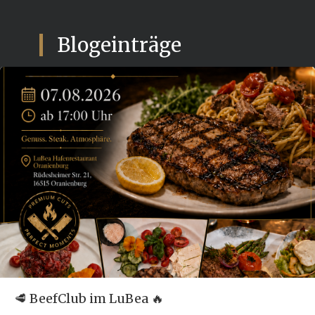
Blogeinträge
🥩 BeefClub im LuBea 🔥